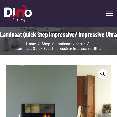
Laminaat Quick Step Impressive/ Impressive Ultra
HOME
LAMINAAT
Home
Shop
Laminaat vloeren
Laminaat Quick Step Impressive/ Impressive Ultra
PVC
TRAPRENOVATIE
TAPIJT
OVERIGE PRODUCTEN
DIENSTEN
CONTACT