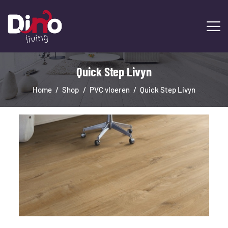
Quick Step Livyn
HOME
LAMINAAT
Home
Shop
PVC vloeren
Quick Step Livyn
PVC
TRAPRENOVATIE
TAPIJT
OVERIGE PRODUCTEN
DIENSTEN
CONTACT