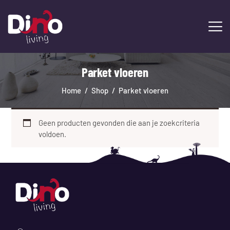
Parket vloeren
HOME
LAMINAAT
Home
Shop
Parket vloeren
PVC
TRAPRENOVATIE
Geen producten gevonden die aan je zoekcriteria
TAPIJT
voldoen.
OVERIGE PRODUCTEN
DIENSTEN
CONTACT