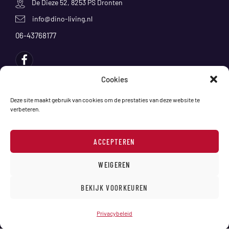
De Dieze 52, 8253 PS Dronten
info@dino-living.nl
06-43768177
Cookies
Producten
Deze site maakt gebruik van cookies om de prestaties van deze website te
verbeteren.
Klantenservice
ACCEPTEREN
Showroom
WEIGEREN
BEKIJK VOORKEUREN
Copyright © 2024 Dino Living B.V. - KVK:94964793
Privacybeleid