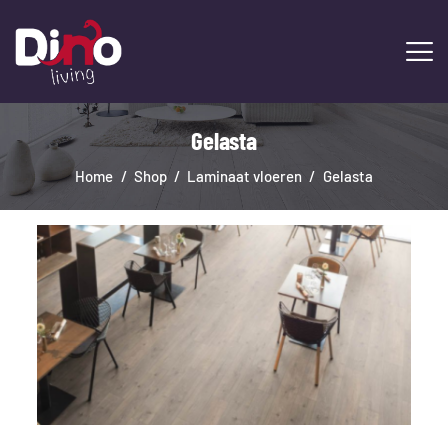
Gelasta
HOME
LAMINAAT
Home
Shop
Laminaat vloeren
Gelasta
PVC
TRAPRENOVATIE
TAPIJT
OVERIGE PRODUCTEN
DIENSTEN
CONTACT