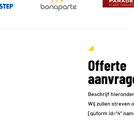
Offerte
aanvrag
Beschrijf hieronde
Wij zullen streven 
[quform id=”4″ na