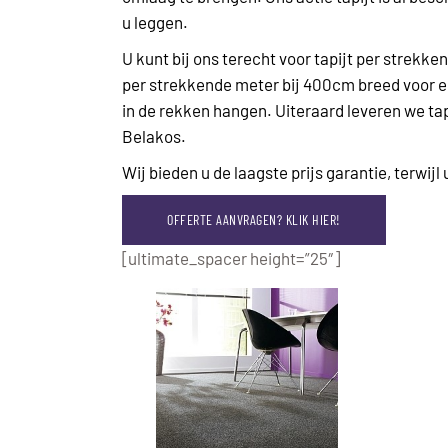
u leggen.
U kunt bij ons terecht voor tapijt per strek
per strekkende meter bij 400cm breed voor e
in de rekken hangen. Uiteraard leveren we ta
Belakos.
Wij bieden u de laagste prijs garantie, terwijl 
OFFERTE AANVRAGEN? KLIK HIER!
[ultimate_spacer height=”25″]