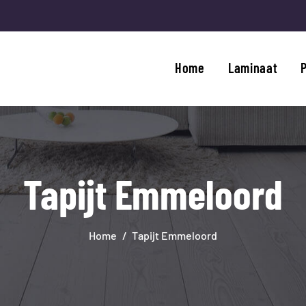
HOME
LAMINAAT
Home
Laminaat
PVC
TRAPRENOVATIE
APIJT
Tapijt Emmeloord
OVERIGE PRODUCTEN
DIENSTEN
Home
Tapijt Emmeloord
CONTACT