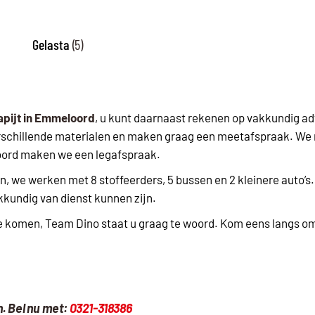
Gelasta
(5)
apijt in Emmeloord
, u kunt daarnaast rekenen op vakkundig advi
rschillende materialen en maken graag een meetafspraak. We m
koord maken we een legafspraak.
n, we werken met 8 stoffeerders, 5 bussen en 2 kleinere auto’s
kkundig van dienst kunnen zijn.
e komen, Team Dino staat u graag te woord. Kom eens langs om 
n. Bel nu met:
0321-318386