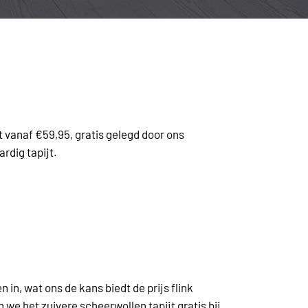
t vanaf €59,95, gratis gelegd door ons
rdig tapijt.
n in, wat ons de kans biedt de prijs flink
 we het zuivere scheerwollen tapijt gratis bij