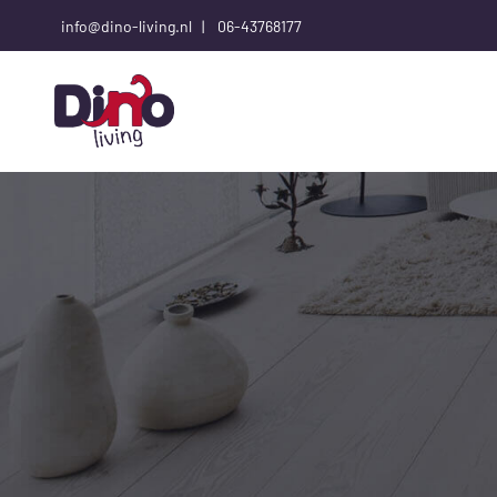
info@dino-living.nl |
06-43768177
T