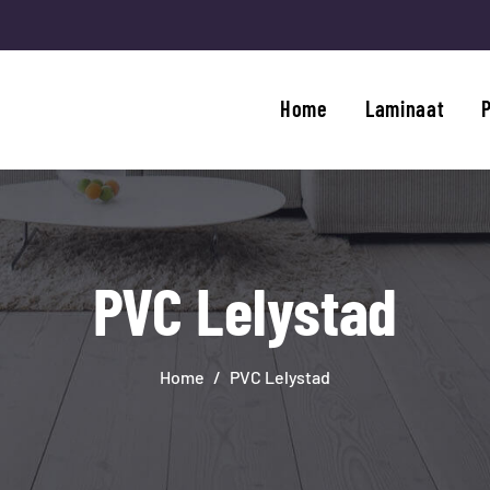
HOME
LAMINAAT
Home
Laminaat
PVC
TRAPRENOVATIE
APIJT
PVC Lelystad
OVERIGE PRODUCTEN
DIENSTEN
Home
PVC Lelystad
CONTACT