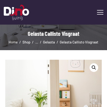
Gelasta Callisto Visgraat
HOME
LAMINAAT
Home
Shop
...
Gelasta
Gelasta Callisto Visgraat
PVC
TRAPRENOVATIE
TAPIJT
OVERIGE PRODUCTEN
DIENSTEN
CONTACT